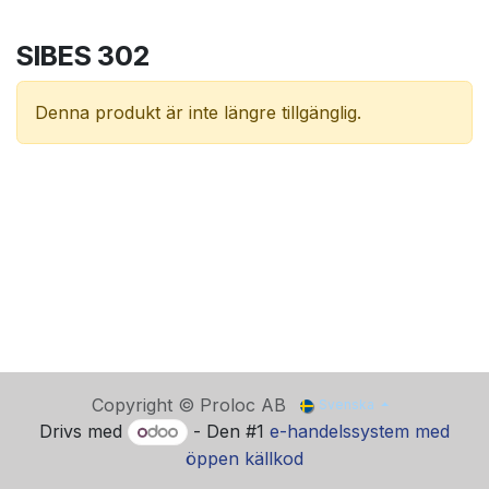
SIBES 302
Denna produkt är inte längre tillgänglig.
Copyright © Proloc AB
Svenska
Drivs med
- Den #1
e-handelssystem med
öppen källkod