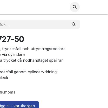
Kontakta oss
Tillbaka till Proloc.se
727-50
l, tryckesfall och utrymningsroddare
 via cylindern
ia trycket då nödhandtaget spärrar
.
inderfall genom cylindervridning
bleck
Ink.moms
gg till i varukorgen