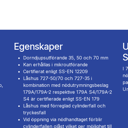
Egenskaper
U
S
Dorndjupsutförande 35, 50 och 70 mm
Kan erhållas i mikroutförande
I 
Certifierat enligt SS-EN 12209
nö
Låshus 727-50/70 och 727-35 i
pa
p,
kombination med nödutrymningsbeslag
Ur
179A/179A-2 respektive 179A S4/179A-2
S4 är certifierade enligt SS-EN 179
Låshus med förreglad cylinderfall och
tryckesfall
Vid öppning via nödhandtaget förblir
cylinderfallen olåst vilket ger möjlighet till