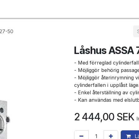
Webbutik
27-50
Låshus ASSA 
- Med förreglad cylinderfal
- Möjliggör behörig passage
- Möjliggör återinrymning v
cylinderfallen i upplåst läge
- Enkel återställning av cyl
- Kan användas med elslut
2 444,00
SEK
Lä