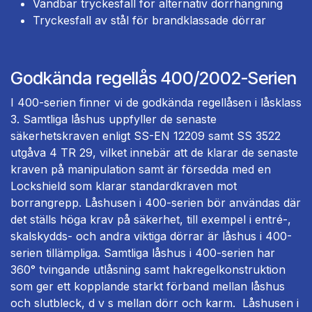
Vändbar tryckesfall för alternativ dörrhängning
Tryckesfall av stål för brandklassade dörrar
Godkända regellås 400/2002-Serien
I 400-serien finner vi de godkända regellåsen i låsklass
3. Samtliga låshus uppfyller de senaste
säkerhetskraven enligt SS-EN 12209 samt SS 3522
utgåva 4 TR 29, vilket innebär att de klarar de senaste
kraven på manipulation samt är försedda med en
Lockshield som klarar standardkraven mot
borrangrepp. Låshusen i 400-serien bör användas där
det ställs höga krav på säkerhet, till exempel i entré-,
skalskydds- och andra viktiga dörrar är låshus i 400-
serien tillämpliga. Samtliga låshus i 400-serien har
360° tvingande utlåsning samt hakregelkonstruktion
som ger ett kopplande starkt förband mellan låshus
och slutbleck, d v s mellan dörr och karm. Låshusen i