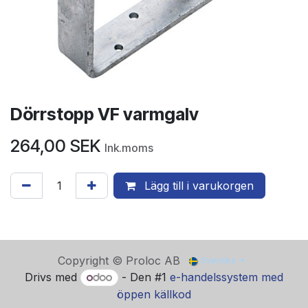
Dörrstopp VF varmgalv
264,00
SEK
Ink.moms
Lägg till i varukorgen
Copyright © Proloc AB
Svenska
Drivs med
- Den #1
e-handelssystem med
öppen källkod