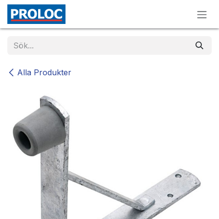
Hoppa till innehåll
Alla Produkter