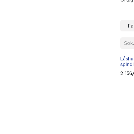
Fa
Låshu
spind
2 156