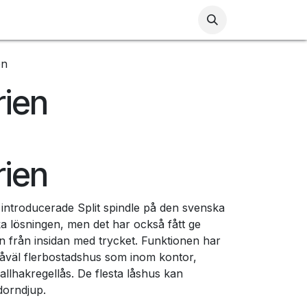
Kontakta oss
Tillbaka till Proloc.se
en
rien
rien
A introducerade Split spindle på den svenska
a lösningen, men det har också fått ge
ren från insidan med trycket. Funktionen har
i såväl flerbostadshus som inom kontor,
fallhakregellås. De flesta låshus kan
dorndjup.