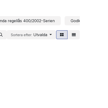
nda regellås 400/2002-Serien
Godkända regellås 
Utvalda
Sortera efter: