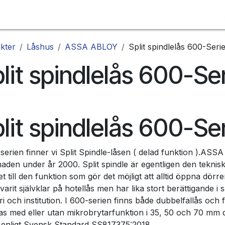
Webbutik
kter
Låshus
ASSA ABLOY
Split spindlelås 600-Seri
lit spindlelås 600-Se
lit spindlelås 600-Se
serien finner vi Split Spindle-låsen ( delad funktion ).ASS
aden under år 2000. Split spindle är egentligen den teknisk
 till den funktion som gör det möjligt att alltid öppna dör
varit självklar på hotellås men har lika stort berättigande 
ri och institution. I 600-serien finns både dubbelfallås och 
las med eller utan mikrobrytarfunktion i 35, 50 och 70 mm 
 enligt Svensk Standard SS817375:2018