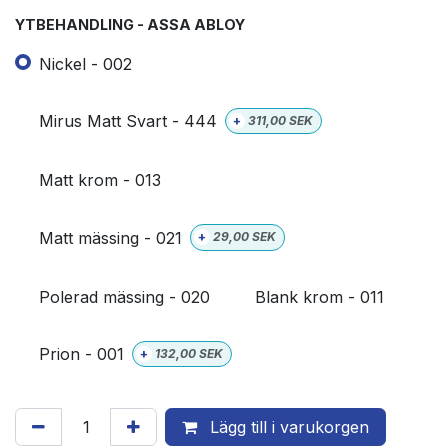
YTBEHANDLING - ASSA ABLOY
Nickel - 002
Mirus Matt Svart - 444
+
311,00
SEK
Matt krom - 013
Matt mässing - 021
+
29,00
SEK
Polerad mässing - 020
Blank krom - 011
Prion - 001
+
132,00
SEK
Lägg till i varukorgen